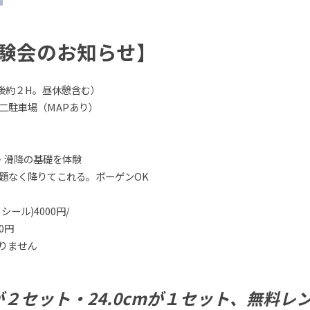
T®体験会のお知らせ】
午後約２H。昼休憩含む）
二駐車場（MAPあり）
P・滑降の基礎を体験
題なく降りてこれる。ボーゲンOK
シール)4000円/
0円
りません
mが２セット・24.0cmが１セット、無料レ