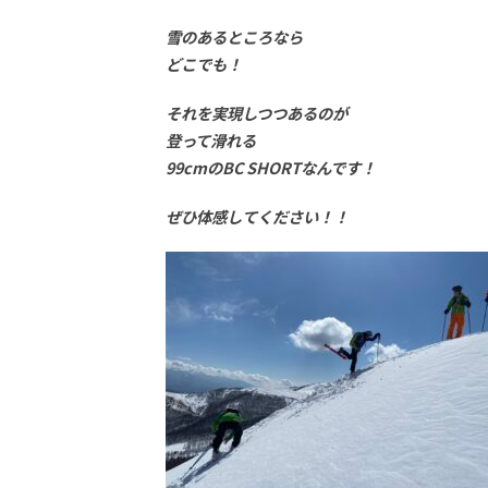
雪のあるところなら
どこでも！
それを実現しつつあるのが
登って滑れる
99cmのBC SHORTなんです！
ぜひ体感してください！！