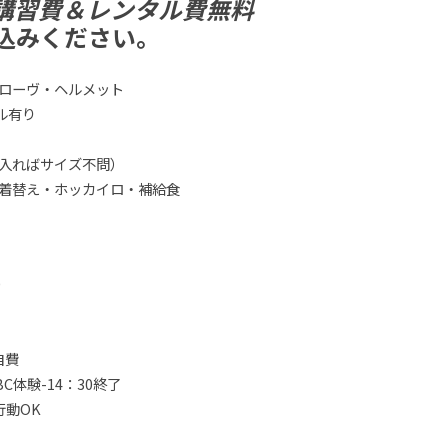
様は講習費＆レンタル費無料
込みください。
ローヴ・ヘルメット
ル有り
入ればサイズ不問）
着替え・ホッカイロ・補給食
0
、
自費
C体験-14：30終了
行動OK