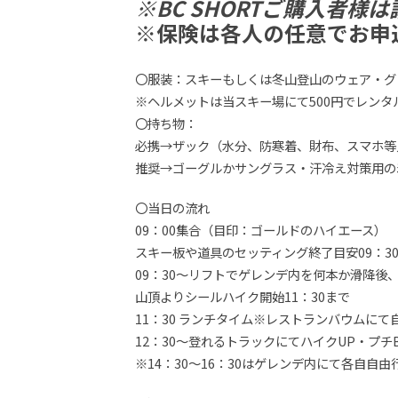
※BC SHORTご購入者
※保険は各人の任意でお申
〇服装：スキーもしくは冬山登山のウェア・グ
※ヘルメットは当スキー場にて500円でレンタ
〇持ち物：
必携→ザック（水分、防寒着、財布、スマホ等
推奨→ゴーグルかサングラス・汗冷え対策用の
〇当日の流れ
09：00集合（目印：ゴールドのハイエース）
スキー板や道具のセッティング終了目安09：3
09：30～リフトでゲレンデ内を何本か滑降後
山頂よりシールハイク開始11：30まで
11：30 ランチタイム※レストランバウムにて
12：30～登れるトラックにてハイクUP・プチB
※14：30～16：30はゲレンデ内にて各自自由