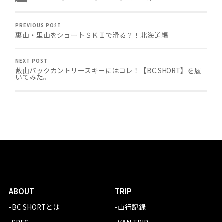
PREVIOUS POST
裏山・里山をショートＳＫＩで滑る？！北海道編
NEXT POST
藪山バックカントリースキーにはコレ！【BC.SHORT】を履
いてみた。
ABOUT
TRIP
-BC SHORTとは
-山行記録
-SPEC
-VAN TRIP