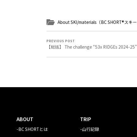
About SKI/materials（BC SHORT®
PREVIOUS POST
【総括】 The challenge “53x RIDGEs 2024-25”
ABOUT
TRIP
-BC SHORTとは
-山行記録