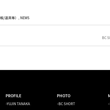
スキー板/道具等）
,
NEWS
BC 
PROFILE
PHOTO
-YUJIN TANAKA
-BC SHORT